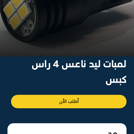
لمبات ليد ناعس 4 راس
كبس
أطلب الأن